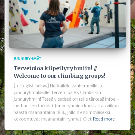
JUNNURYHMÄT
Tervetuloa kiipeilyryhmiin! //
Welcome to our climbing groups!
[In English below] Hei kaikille vanhemmille ja
junnuryhmäläisille! Tervetuloa BK Climbersin
junnuryhmiin! Tässä viestissä on teille tärkeää infoa –
luethan sen tarkasti. Junnuryhmien kausi alkaa viikon
päästä maanantaina 18.8., jolloin ensimmäiseksi
kokoontuvat maanantain ryhmät. Olet
Read more