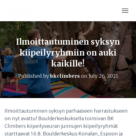
T
O
G
G
L
Ilmoittautuminen syksyn
E
kiipeilyryhmiin on auki
N
A
kaikille!
V
I
G
Published by
bkclimbers
on
July 26, 2021
A
T
I
O
N
Ilmoittautuminen syksyn parhaaseen harrastukseen
on nyt avattu! Boulderkeskuksella toimivan BK
Climbers kiipeilyseuran junnujen kiipeilyryhmät
starttaavat 16.8. Boulderkeskus Konalan, Espoon ja