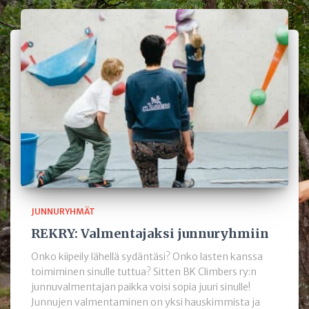
JUNNURYHMÄT
REKRY: Valmentajaksi junnuryhmiin
Onko kiipeily lähellä sydäntäsi? Onko lasten kanssa
toimiminen sinulle tuttua? Sitten BK Climbers ry:n
junnuvalmentajan paikka voisi sopia juuri sinulle!
Junnujen valmentaminen on yksi hauskimmista ja