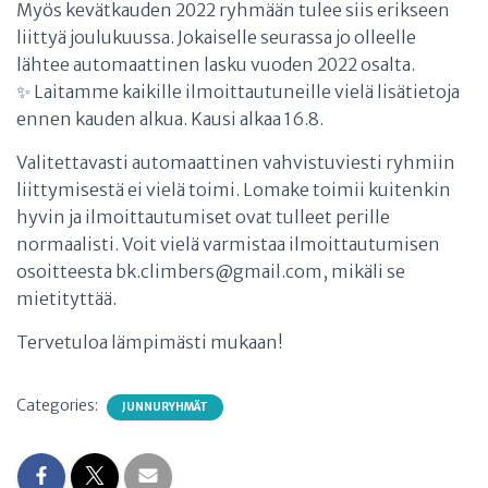
Myös kevätkauden 2022 ryhmään tulee siis erikseen
liittyä joulukuussa. Jokaiselle seurassa jo olleelle
lähtee automaattinen lasku vuoden 2022 osalta.
✨ Laitamme kaikille ilmoittautuneille vielä lisätietoja
ennen kauden alkua. Kausi alkaa 16.8.
Valitettavasti automaattinen vahvistuviesti ryhmiin
liittymisestä ei vielä toimi. Lomake toimii kuitenkin
hyvin ja ilmoittautumiset ovat tulleet perille
normaalisti. Voit vielä varmistaa ilmoittautumisen
osoitteesta bk.climbers@gmail.com, mikäli se
mietityttää.
Tervetuloa lämpimästi mukaan!
Categories:
JUNNURYHMÄT