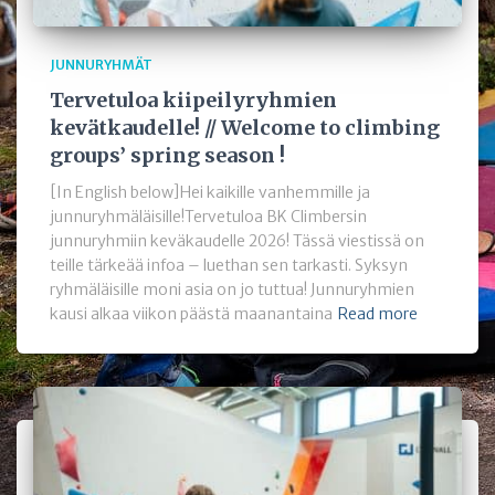
JUNNURYHMÄT
Tervetuloa kiipeilyryhmien
kevätkaudelle! // Welcome to climbing
groups’ spring season !
[In English below]Hei kaikille vanhemmille ja
junnuryhmäläisille!Tervetuloa BK Climbersin
junnuryhmiin keväkaudelle 2026! Tässä viestissä on
teille tärkeää infoa – luethan sen tarkasti. Syksyn
ryhmäläisille moni asia on jo tuttua! Junnuryhmien
kausi alkaa viikon päästä maanantaina
Read more