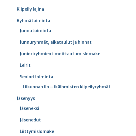
Kiipeily lajina
Ryhmätoiminta
Junnutoiminta
Junnuryhmät, aikataulut ja hinnat
Junioriryhmien ilmoittautumislomake
Leirit
Senioritoiminta
Liikunnan ilo – ikäihmisten kiipeilyryhmät
Jäsenyys
Jäseneksi
Jäsenedut
Liittymislomake