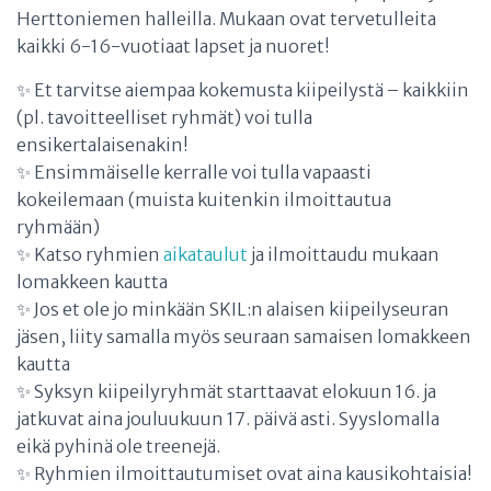
Herttoniemen halleilla. Mukaan ovat tervetulleita
kaikki 6-16-vuotiaat lapset ja nuoret!
✨ Et tarvitse aiempaa kokemusta kiipeilystä – kaikkiin
(pl. tavoitteelliset ryhmät) voi tulla
ensikertalaisenakin!
✨ Ensimmäiselle kerralle voi tulla vapaasti
kokeilemaan (muista kuitenkin ilmoittautua
ryhmään)
✨ Katso ryhmien
aikataulut
ja ilmoittaudu mukaan
lomakkeen kautta
✨ Jos et ole jo minkään SKIL:n alaisen kiipeilyseuran
jäsen, liity samalla myös seuraan samaisen lomakkeen
kautta
✨ Syksyn kiipeilyryhmät starttaavat elokuun 16. ja
jatkuvat aina jouluukuun 17. päivä asti. Syyslomalla
eikä pyhinä ole treenejä.
✨ Ryhmien ilmoittautumiset ovat aina kausikohtaisia!