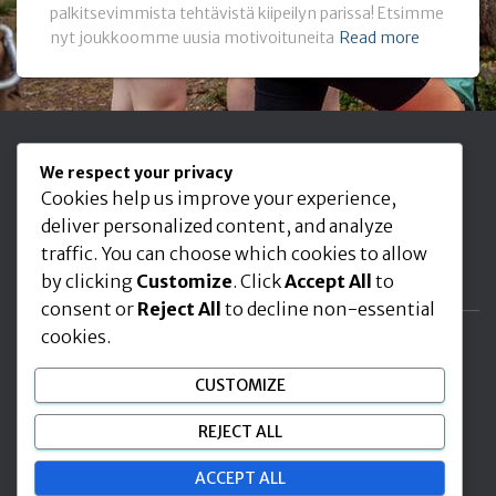
palkitsevimmista tehtävistä kiipeilyn parissa! Etsimme
nyt joukkoomme uusia motivoituneita
Read more
Seuraa meitä
We respect your privacy
Cookies help us improve your experience,
deliver personalized content, and analyze
traffic. You can choose which cookies to allow
by clicking
Customize
. Click
Accept All
to
consent or
Reject All
to decline non-essential
cookies.
ETUSIVU
AJANKOHTAISTA
KIIPEILY LAJINA
CUSTOMIZE
RYHMÄTOIMINTA
JÄSENYYS
BK CLIMBERS RY
REJECT ALL
INFO IN ENGLISH
ACCEPT ALL