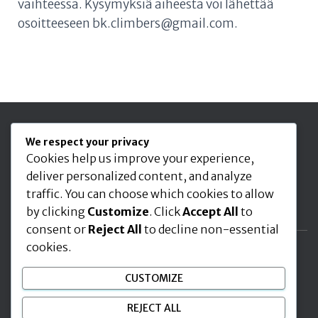
vaihteessa. Kysymyksiä aiheesta voi lähettää
osoitteeseen bk.climbers@gmail.com.
Seuraa meitä
We respect your privacy
Cookies help us improve your experience,
deliver personalized content, and analyze
traffic. You can choose which cookies to allow
by clicking
Customize
. Click
Accept All
to
consent or
Reject All
to decline non-essential
cookies.
ETUSIVU
AJANKOHTAISTA
KIIPEILY LAJINA
CUSTOMIZE
RYHMÄTOIMINTA
JÄSENYYS
BK CLIMBERS RY
REJECT ALL