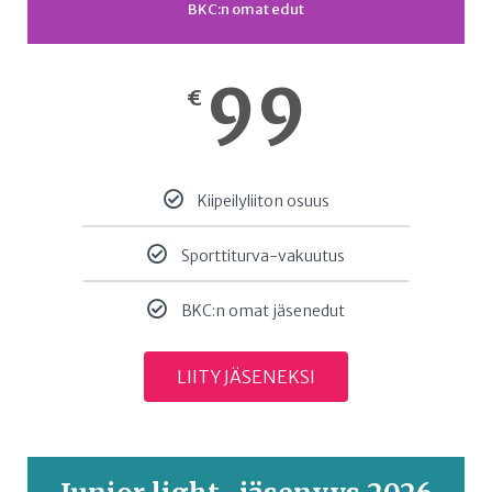
BKC:n omat edut
99
€
Kiipeilyliiton osuus
Sporttiturva-vakuutus
BKC:n omat jäsenedut
LIITY JÄSENEKSI