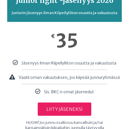
Junior light -jäsenyys 2026
Juniorin jäsenyys ilman Kiipeilyliiton osuutta ja vakuutusta
35
€
Jäsenyys ilman Kiipeilyliiton osuutta ja vakuutusta
Vaatii oman vakuutuksen, jos kiipeää junnuryhmässä
Sis. BKC:n omat jäsenedut
LIITY JÄSENEKSI
HUOM! Jos junnu osallistuu kansallisiin ja/tai
kansainvälisiin kilpailuihin, junnulla täytyy olla