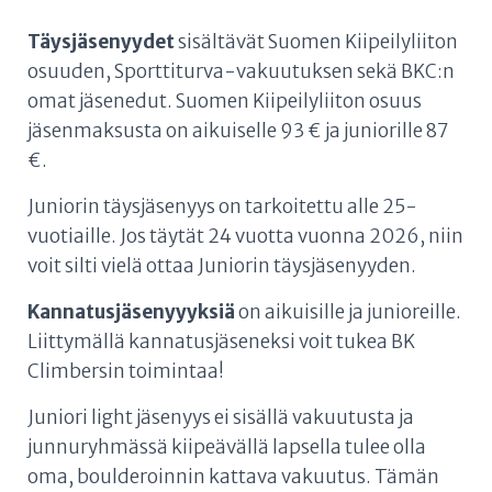
Täysjäsenyydet
sisältävät Suomen Kiipeilyliiton
osuuden, Sporttiturva-vakuutuksen sekä BKC:n
omat jäsenedut. Suomen Kiipeilyliiton osuus
jäsenmaksusta on aikuiselle 93 € ja juniorille 87
€.
Juniorin täysjäsenyys on tarkoitettu alle 25-
vuotiaille. Jos täytät 24 vuotta vuonna 2026, niin
voit silti vielä ottaa Juniorin täysjäsenyyden.
Kannatusjäsenyyyksiä
on aikuisille ja junioreille.
Liittymällä kannatusjäseneksi voit tukea BK
Climbersin toimintaa!
Juniori light jäsenyys ei sisällä vakuutusta ja
junnuryhmässä kiipeävällä lapsella tulee olla
oma, boulderoinnin kattava vakuutus. Tämän