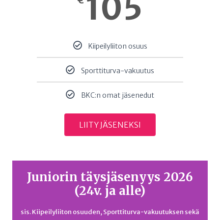
105
€
Kiipeilyliiton osuus
Sporttiturva-vakuutus
BKC:n omat jäsenedut
LIITY JÄSENEKSI
Juniorin täysjäsenyys 2026
(24v. ja alle)
sis. Kiipeilyliiton osuuden, Sporttiturva-vakuutuksen sekä