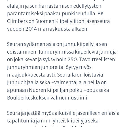
alalajin ja sen harrastamisen edellytysten
parantamiseksi pääkaupunkiseudulla. BK
Climbers on Suomen Kiipeilyliiton jäsenseura
vuoden 2014 marraskuusta alkaen.
Seuran sydämen asia on junnukiipeily ja sen
edistäminen. Junnuryhmissä kiipeileviä junnuja
on joka kevät ja syksy noin 250. Tavoitteellisten
junnuryhmien junioreita löytyy myös
maajoukkueesta asti. Seuralla on loistavia
junnuohjaajia sekä -valmentajia ja heillä on
apunaan Nuoren kiipeiljän polku -opus sekä
Boulderkeskuksen valmennustiimi.
Seura järjestää myös aikuisille jäsenilleen erilaisia
tapahtumia ja mm. yhteiskiipeilyjä sekä