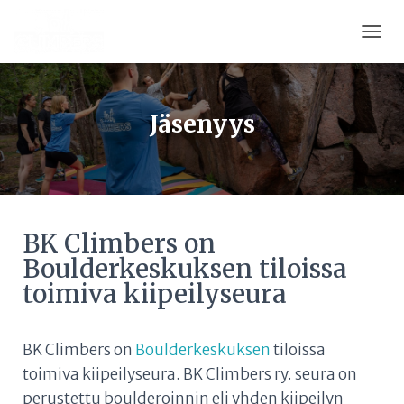
T
O
G
G
L
Jäsenyys
E
N
A
V
I
G
BK Climbers on
A
T
Boulderkeskuksen tiloissa
I
toimiva kiipeilyseura
O
N
BK Climbers on
Boulderkeskuksen
tiloissa
toimiva kiipeilyseura.
BK Climbers ry. seura on
perustettu boulderoinnin eli yhden kiipeilyn