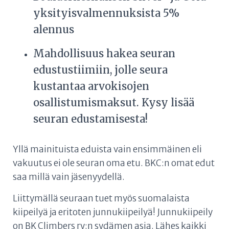
yksityisvalmennuksista 5%
alennus
Mahdollisuus hakea seuran
edustustiimiin, jolle seura
kustantaa arvokisojen
osallistumismaksut. Kysy lisää
seuran edustamisesta!
Yllä mainituista eduista vain ensimmäinen eli
vakuutus ei ole seuran oma etu. BKC:n omat edut
saa millä vain jäsenyydellä.
Liittymällä seuraan tuet myös suomalaista
kiipeilyä ja eritoten junnukiipeilyä! Junnukiipeily
on BK Climbers ry:n sydämen asia. Lähes kaikki