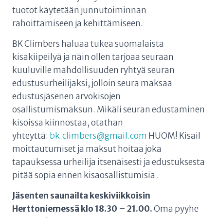
tuotot käytetään junnutoiminnan
rahoittamiseen ja kehittämiseen.
BK Climbers haluaa tukea suomalaista
kisakiipeilyä ja näin ollen tarjoaa seuraan
kuuluville mahdollisuuden ryhtyä seuran
edustusurheilijaksi, jolloin seura maksaa
edustusjäsenen arvokisojen
osallistumismaksun.
Mikäli seuran edustaminen
kisoissa kiinnostaa, otathan
yhteyttä:
bk.climbers@gmail.com
HUOM!
Kisail
moittautumiset ja maksut hoitaa joka
tapauksessa urheilija itsenäisesti ja edustuksesta
pitää sopia ennen kisaosallistumisia
.
Jäsenten saunailta keskiviikkoisin
Herttoniemessä klo 18.30 – 21.00.
Oma pyyhe