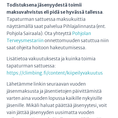
Todistuksena jäsenyydestä toimii
maksuvahvistus eli pidä se hyvässä tallessa
.
Tapaturman sattuessa maksukuittia
näyttämällä saat palvelua Pihlajalinnasta (ent.
Pohjola Sairaala). Ota yhteyttä
Pohjolan
Terveysmestariin
onnettomuuden satuttua niin
saat ohjeita hoitoon hakeutumisessa.
Lisätietoa vakuutuksesta ja kuinka toimia
tapaturman sattuessa:
https://climbing.fi/content/kiipeilyvakuutus
Lähetämme linkin seuraavan vuoden
jäsenmaksusta ja jäsentietojen päivittämistä
varten aina vuoden lopussa kaikille nykyisille
jäsenille. Mikäli haluat päättää jäsenyytesi, voit
vain jättää jäsenyyden uusimatta vuoden