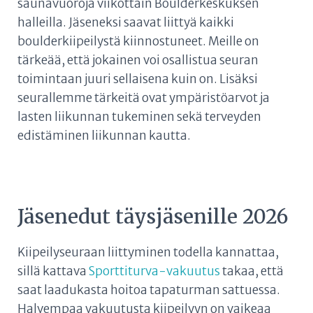
saunavuoroja viikottain Boulderkeskuksen
halleilla. Jäseneksi saavat liittyä kaikki
boulderkiipeilystä kiinnostuneet. Meille on
tärkeää, että jokainen voi osallistua seuran
toimintaan juuri sellaisena kuin on. Lisäksi
seurallemme tärkeitä ovat ympäristöarvot ja
lasten liikunnan tukeminen sekä terveyden
edistäminen liikunnan kautta.
Jäsenedut täysjäsenille 2026
Kiipeilyseuraan liittyminen todella kannattaa,
sillä kattava
Sporttiturva-vakuutus
takaa, että
saat laadukasta hoitoa tapaturman sattuessa.
Halvempaa vakuutusta kiipeilyyn on vaikeaa