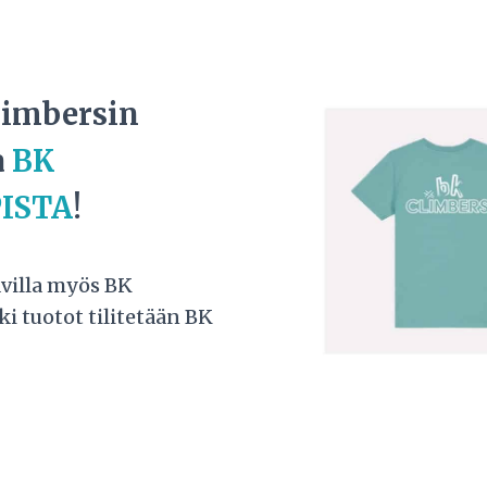
limbersin
a
BK
ISTA
!
avilla myös BK
ki tuotot tilitetään BK