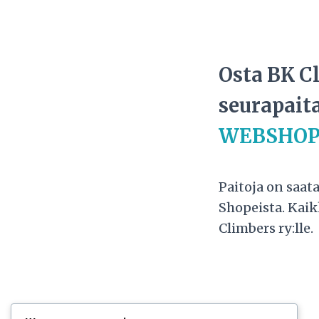
Osta BK C
seurapait
WEBSHOP
Paitoja on saat
Shopeista. Kaik
Climbers ry:lle.