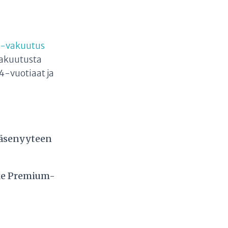
a-vakuutus
vakuutusta
24-vuotiaat ja
jäsenyyteen
ske Premium-