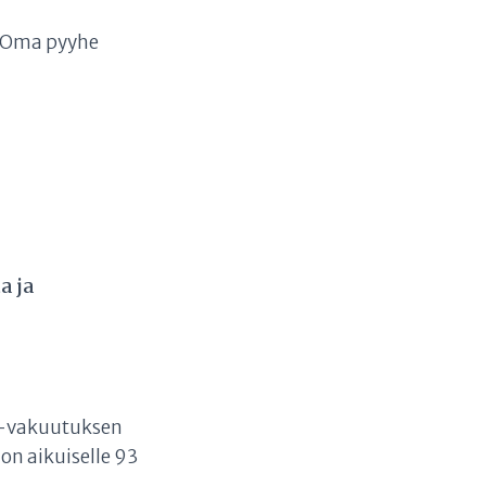
Oma pyyhe
a ja
va-vakuutuksen
on aikuiselle 93