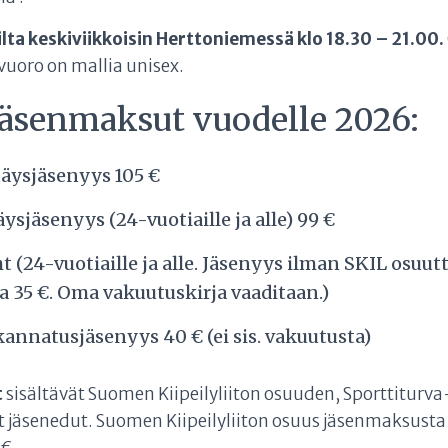
lta keskiviikkoisin Herttoniemessä klo 18.30 – 21.00.
uoro on mallia unisex.
jäsenmaksut vuodelle 2026:
täysjäsenyys 105 €
äysjäsenyys (24-vuotiaille ja alle) 99 €
ht (24-vuotiaille ja alle. Jäsenyys ilman SKIL osuutt
a 35 €. Oma vakuutuskirja vaaditaan.)
annatusjäsenyys 40 € (ei sis. vakuutusta)
t
sisältävät Suomen Kiipeilyliiton osuuden, Sporttitur
 jäsenedut. Suomen Kiipeilyliiton osuus jäsenmaksusta 