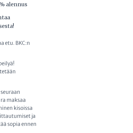
5% alennus
ntaa
sesta!
ma etu. BKC:n
peilyä!
ytetään
a seuraan
eura maksaa
inen kisoissa
ittautumiset ja
itää sopia ennen