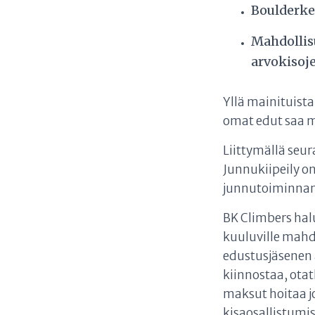
Boulderke
Mahdollisu
arvokisoj
Yllä mainituist
omat edut saa mi
Liittymällä seur
Junnukiipeily o
junnutoiminnan 
BK Climbers halu
kuuluville mahd
edustusjäsenen 
kiinnostaa, ota
maksut hoitaa jo
kisaosallistumi