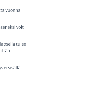
otta vuonna
äseneksi voit
lapsella tulee
ittää
 ei sisällä