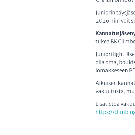
€ ja juniorille 87
Juniorin täysjäs
2026 niin voit si
Kannatusjäsen
tukea BK Climbe
Juniori light jä
olla oma, bould
lomakkeseen P
Aikuisen kannat
vakuutusta, mut
Lisätietoa vaku
https://climbin