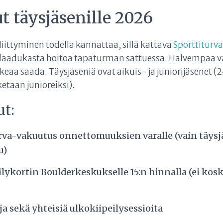
t täysjäsenille 2026
liittyminen todella kannattaa, sillä kattava
Sporttiturv
t laadukasta hoitoa tapaturman sattuessa. Halvempaa 
ikeaa saada. Täysjäseniä ovat aikuis- ja juniorijäsenet (
taan junioreiksi).
ut:
rva-vakuutus onnettomuuksien varalle (vain täys
u)
ilykortin Boulderkeskukselle 15:n hinnalla (ei ko
a sekä yhteisiä ulkokiipeilysessioita