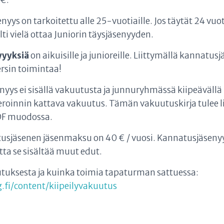
 €.
enyys on tarkoitettu alle 25-vuotiaille. Jos täytät 24 vu
lti vielä ottaa Juniorin täysjäsenyyden.
yyyksiä
on aikuisille ja junioreille. Liittymällä kannatusj
rsin toimintaa!
senyys ei sisällä vakuutusta ja junnuryhmässä kiipeävällä 
eroinnin kattava vakuutus. Tämän vakuutuskirja tulee li
DF muodossa.
usjäsenen jäsenmaksu on 40 € / vuosi. Kannatusjäsenyys
ta se sisältää muut edut.
utuksesta ja kuinka toimia tapaturman sattuessa:
g.fi/content/kiipeilyvakuutus