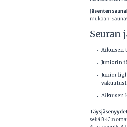
Jäsenten saunai
mukaan! Saunav
Seuran 
Aikuisen 
Juniorin t
Junior lig
vakuutust
Aikuisen k
Täysjäsenyyde
sekä BKC:n omat