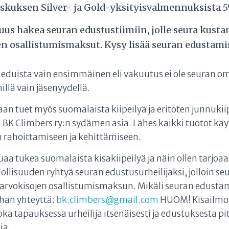
skuksen Silver- ja Gold-yksityisvalmennuksista 
us hakea seuran edustustiimiin, jolle seura kusta
en osallistumismaksut. Kysy lisää seuran edustami
a eduista vain ensimmäinen eli vakuutus ei ole seuran o
llä vain jäsenyydellä.
aan tuet myös suomalaista kiipeilyä ja eritoten junnukii
n BK Climbers ry:n sydämen asia. Lähes kaikki tuotot kä
rahoittamiseen ja kehittämiseen.
aa tukea suomalaista kisakiipeilyä ja näin ollen tarjoa
ollisuuden ryhtyä seuran edustusurheilijaksi, jolloin s
arvokisojen osallistumismaksun.
Mikäli seuran edustam
than yhteyttä:
bk.climbers@gmail.com
HUOM!
Kisailmo
ka tapauksessa urheilija itsenäisesti ja edustuksesta p
sia
.