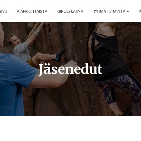
SIVU
AJANKOHTAISTA
KIIPEILY LAJINA
RYHMÄTOIMINTA
J
Jäsenedut