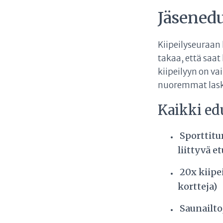
Jäsenedu
Kiipeilyseuraan 
takaa, että saa
kiipeilyyn on va
nuoremmat laske
Kaikki ed
Sporttitu
liittyvä et
20x kiipe
kortteja)
Saunailtoj