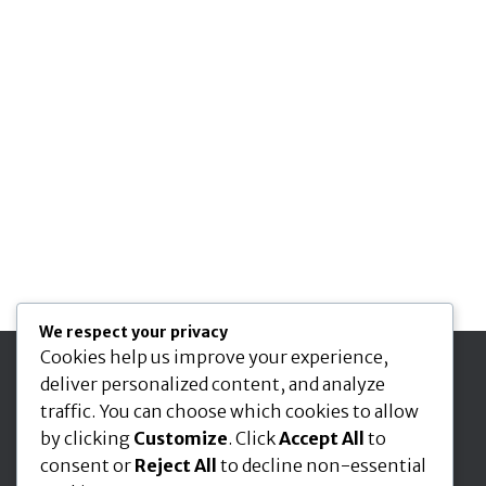
We respect your privacy
Cookies help us improve your experience,
deliver personalized content, and analyze
Seuraa meitä
traffic. You can choose which cookies to allow
by clicking
Customize
. Click
Accept All
to
consent or
Reject All
to decline non-essential