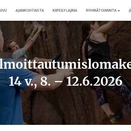
SIVU
AJANKOHTAISTA
KIIPEILY LAJINA
RYHMÄTOIMINTA
J
 ilmoittautumislomake
14 v., 8. – 12.6.2026