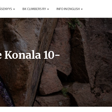
ÄSENYYS
BK CLIMBERS RY
INFO IN ENGLISH
 Konala 10-