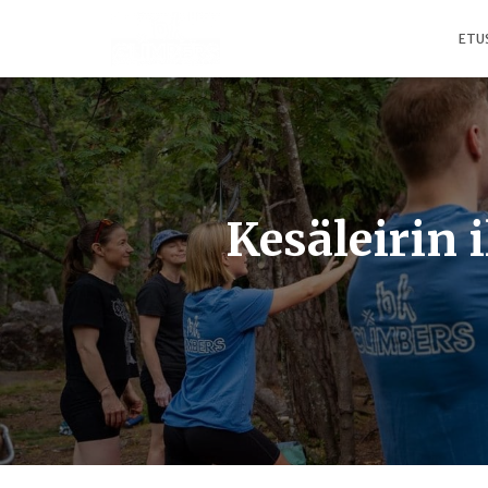
ETU
Kesäleirin